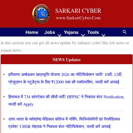
Skip
SARKARI CYBER
to
www.SarkariCyber.Com
content
Searc
Home
Jobs
Yojana
Tools
in this section you can get all news update by sarkaeri cyber like job news or
yojana news .
NEWS Updates
हरियाणा अम्बेडकर छात्रवृत्ति योजना 2026 का नोटिफिकेशन जारी! 10वीं, 12वीं,
ग्रेजुएशन के स्टूडेंट्स के लिए ₹12000 तक की स्कॉलरशिप, जल्दी करें अप्लाई
हिमाचल में 734 कांस्टेबल की सीधी भर्ती! HPPSC ने निकाला बंपर Notification,
जल्दी करें Apply
उत्तर भारत के सर्वश्रेष्ठ मेडिकल कॉलेज में नर्सिंग, फिजियोथेरेपी एवं पैरामेडिकल
प्रवेश! UHSR रोहतक ने निकाला बंपर नोटिफिकेशन, जल्दी करें अप्लाई