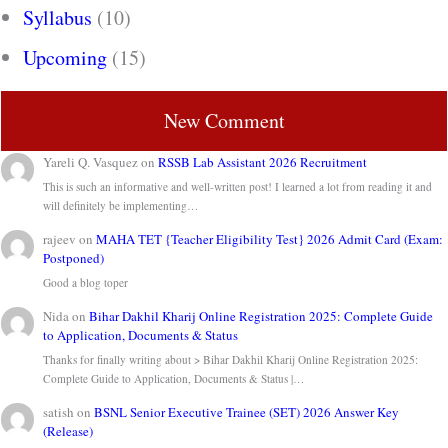
Syllabus
(10)
Upcoming
(15)
New Comment
Yareli Q. Vasquez
on
RSSB Lab Assistant 2026 Recruitment
This is such an informative and well-written post! I learned a lot from reading it and
will definitely be implementing…
rajeev
on
MAHA TET {Teacher Eligibility Test} 2026 Admit Card (Exam:
Postponed)
Good a blog toper
Nida
on
Bihar Dakhil Kharij Online Registration 2025: Complete Guide
to Application, Documents & Status
Thanks for finally writing about > Bihar Dakhil Kharij Online Registration 2025:
Complete Guide to Application, Documents & Status |…
satish
on
BSNL Senior Executive Trainee (SET) 2026 Answer Key
(Release)