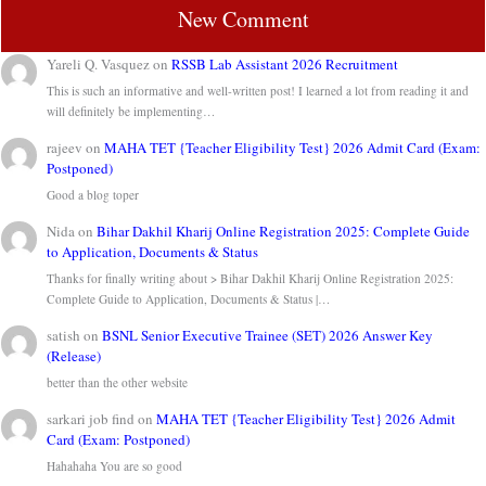
New Comment
Yareli Q. Vasquez
on
RSSB Lab Assistant 2026 Recruitment
This is such an informative and well-written post! I learned a lot from reading it and
will definitely be implementing…
rajeev
on
MAHA TET {Teacher Eligibility Test} 2026 Admit Card (Exam:
Postponed)
Good a blog toper
Nida
on
Bihar Dakhil Kharij Online Registration 2025: Complete Guide
to Application, Documents & Status
Thanks for finally writing about > Bihar Dakhil Kharij Online Registration 2025:
Complete Guide to Application, Documents & Status |…
satish
on
BSNL Senior Executive Trainee (SET) 2026 Answer Key
(Release)
better than the other website
sarkari job find
on
MAHA TET {Teacher Eligibility Test} 2026 Admit
Card (Exam: Postponed)
Hahahaha You are so good