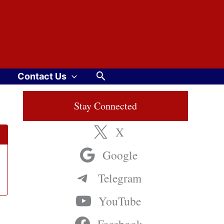
Search
Contact Us
Stay Connected
X
Google
Telegram
YouTube