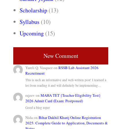
Scholarship
(13)
Syllabus
(10)
Upcoming
(15)
New Comment
Yareli Q. Vasquez
on
RSSB Lab Assistant 2026
Recruitment
This is such an informative and well-written post! I learned a
lot from reading it and will definitely be implementing…
rajeev
on
MAHA TET {Teacher Eligibility Test}
2026 Admit Card (Exam: Postponed)
Good a blog toper
Nida
on
Bihar Dakhil Kharij Online Registration
2025: Complete Guide to Application, Documents &
Status