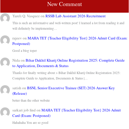
New Comment
Yareli Q. Vasquez
on
RSSB Lab Assistant 2026 Recruitment
This is such an informative and well-written post! I learned a lot from reading it and
will definitely be implementing…
rajeev
on
MAHA TET {Teacher Eligibility Test} 2026 Admit Card (Exam:
Postponed)
Good a blog toper
Nida
on
Bihar Dakhil Kharij Online Registration 2025: Complete Guide
to Application, Documents & Status
Thanks for finally writing about > Bihar Dakhil Kharij Online Registration 2025:
Complete Guide to Application, Documents & Status |…
satish
on
BSNL Senior Executive Trainee (SET) 2026 Answer Key
(Release)
better than the other website
sarkari job find
on
MAHA TET {Teacher Eligibility Test} 2026 Admit
Card (Exam: Postponed)
Hahahaha You are so good