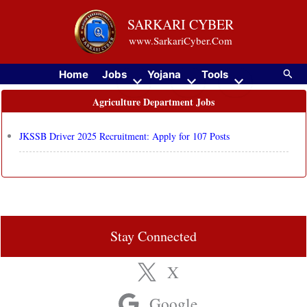
Skip
SARKARI CYBER
to
www.SarkariCyber.Com
content
Searc
Home
Jobs
Yojana
Tools
Agriculture Department Jobs
JKSSB Driver 2025 Recruitment: Apply for 107 Posts
Stay Connected
X
Google