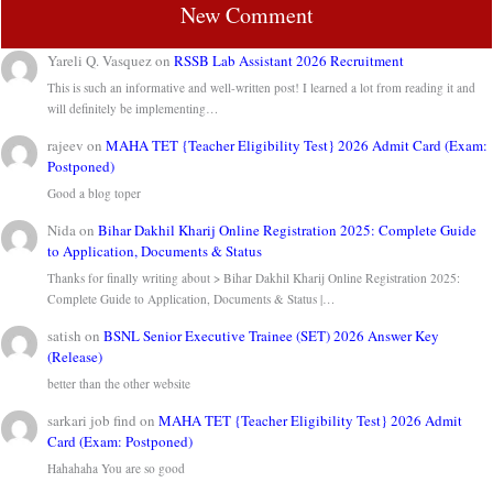
New Comment
Yareli Q. Vasquez
on
RSSB Lab Assistant 2026 Recruitment
This is such an informative and well-written post! I learned a lot from reading it and
will definitely be implementing…
rajeev
on
MAHA TET {Teacher Eligibility Test} 2026 Admit Card (Exam:
Postponed)
Good a blog toper
Nida
on
Bihar Dakhil Kharij Online Registration 2025: Complete Guide
to Application, Documents & Status
Thanks for finally writing about > Bihar Dakhil Kharij Online Registration 2025:
Complete Guide to Application, Documents & Status |…
satish
on
BSNL Senior Executive Trainee (SET) 2026 Answer Key
(Release)
better than the other website
sarkari job find
on
MAHA TET {Teacher Eligibility Test} 2026 Admit
Card (Exam: Postponed)
Hahahaha You are so good