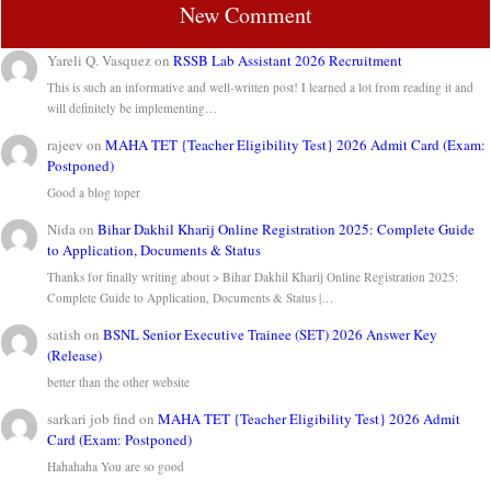
New Comment
Yareli Q. Vasquez
on
RSSB Lab Assistant 2026 Recruitment
This is such an informative and well-written post! I learned a lot from reading it and
will definitely be implementing…
rajeev
on
MAHA TET {Teacher Eligibility Test} 2026 Admit Card (Exam:
Postponed)
Good a blog toper
Nida
on
Bihar Dakhil Kharij Online Registration 2025: Complete Guide
to Application, Documents & Status
Thanks for finally writing about > Bihar Dakhil Kharij Online Registration 2025:
Complete Guide to Application, Documents & Status |…
satish
on
BSNL Senior Executive Trainee (SET) 2026 Answer Key
(Release)
better than the other website
sarkari job find
on
MAHA TET {Teacher Eligibility Test} 2026 Admit
Card (Exam: Postponed)
Hahahaha You are so good