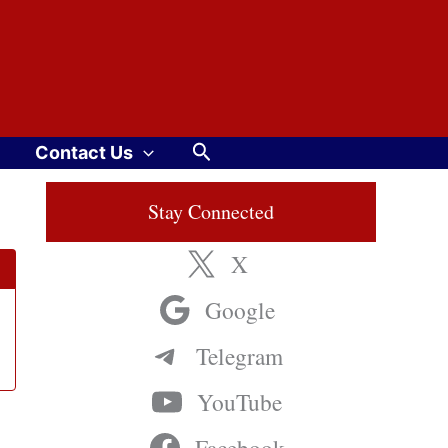
Search
Contact Us
Stay Connected
X
Google
Telegram
YouTube