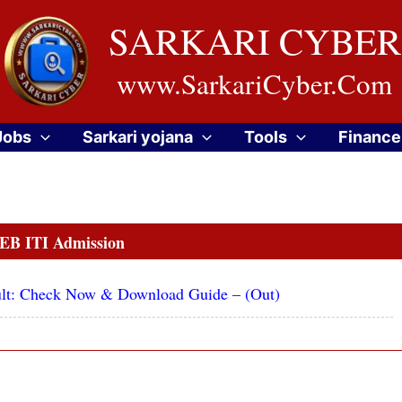
SARKARI CYBER
www.SarkariCyber.Com
Jobs
Sarkari yojana
Tools
Finance
B ITI Admission
ult: Check Now & Download Guide – (Out)