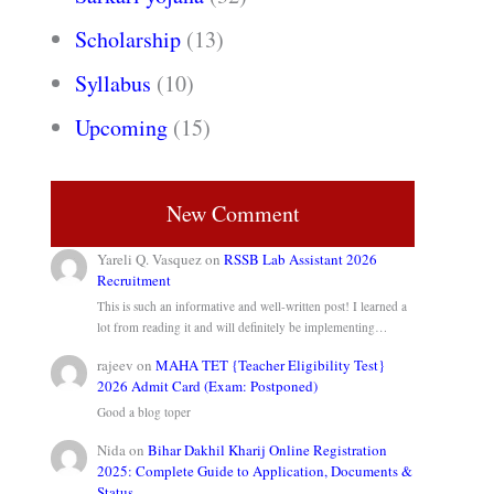
Scholarship
(13)
Syllabus
(10)
Upcoming
(15)
New Comment
Yareli Q. Vasquez
on
RSSB Lab Assistant 2026
Recruitment
This is such an informative and well-written post! I learned a
lot from reading it and will definitely be implementing…
rajeev
on
MAHA TET {Teacher Eligibility Test}
2026 Admit Card (Exam: Postponed)
Good a blog toper
Nida
on
Bihar Dakhil Kharij Online Registration
2025: Complete Guide to Application, Documents &
Status