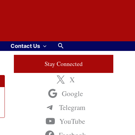
Search
Contact Us
Stay Connected
X
Google
Telegram
YouTube