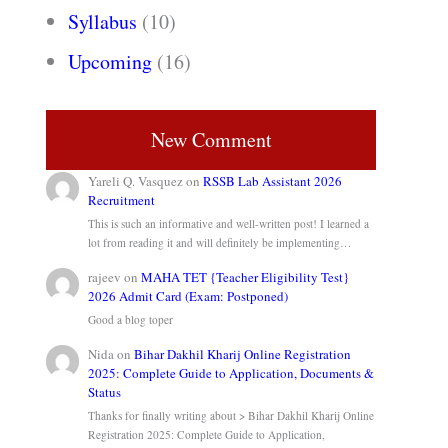
Syllabus
(10)
Upcoming
(16)
New Comment
Yareli Q. Vasquez
on
RSSB Lab Assistant 2026
Recruitment
This is such an informative and well-written post! I learned a
lot from reading it and will definitely be implementing…
rajeev
on
MAHA TET {Teacher Eligibility Test}
2026 Admit Card (Exam: Postponed)
Good a blog toper
Nida
on
Bihar Dakhil Kharij Online Registration
2025: Complete Guide to Application, Documents &
Status
Thanks for finally writing about > Bihar Dakhil Kharij Online
Registration 2025: Complete Guide to Application,