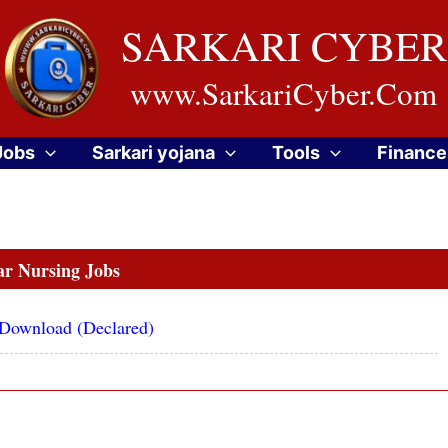
SARKARI CYBER
www.SarkariCyber.Com
Jobs
Sarkari yojana
Tools
Finance
ar Nursing Jobs
 Download (Declared)