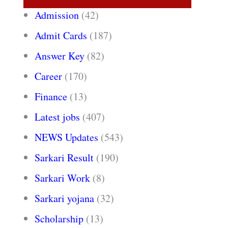
Admission
(42)
Admit Cards
(187)
Answer Key
(82)
Career
(170)
Finance
(13)
Latest jobs
(407)
NEWS Updates
(543)
Sarkari Result
(190)
Sarkari Work
(8)
Sarkari yojana
(32)
Scholarship
(13)