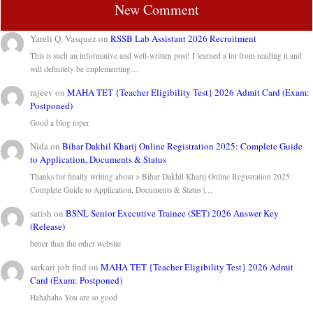
New Comment
Yareli Q. Vasquez
on
RSSB Lab Assistant 2026 Recruitment
This is such an informative and well-written post! I learned a lot from reading it and
will definitely be implementing…
rajeev
on
MAHA TET {Teacher Eligibility Test} 2026 Admit Card (Exam:
Postponed)
Good a blog toper
Nida
on
Bihar Dakhil Kharij Online Registration 2025: Complete Guide
to Application, Documents & Status
Thanks for finally writing about > Bihar Dakhil Kharij Online Registration 2025:
Complete Guide to Application, Documents & Status |…
satish
on
BSNL Senior Executive Trainee (SET) 2026 Answer Key
(Release)
better than the other website
sarkari job find
on
MAHA TET {Teacher Eligibility Test} 2026 Admit
Card (Exam: Postponed)
Hahahaha You are so good