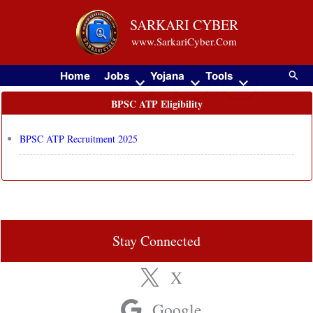
Skip
SARKARI CYBER
to
www.SarkariCyber.Com
content
Searc
Home
Jobs
Yojana
Tools
BPSC ATP Eligibility
BPSC ATP Recruitment 2025
Stay Connected
X
Google