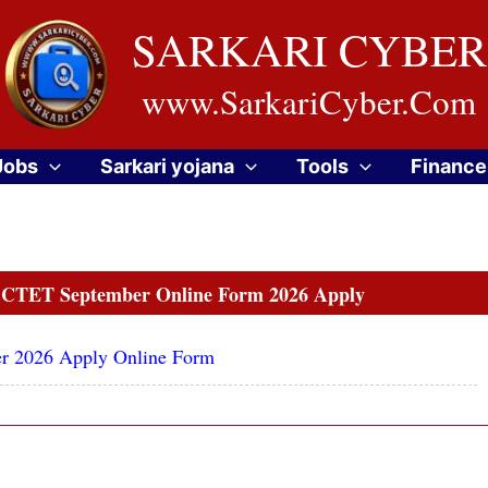
SARKARI CYBER
www.SarkariCyber.Com
Jobs
Sarkari yojana
Tools
Finance
est CTET September Online Form 2026 Apply
ber 2026 Apply Online Form