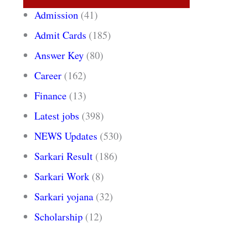
Admission
(41)
Admit Cards
(185)
Answer Key
(80)
Career
(162)
Finance
(13)
Latest jobs
(398)
NEWS Updates
(530)
Sarkari Result
(186)
Sarkari Work
(8)
Sarkari yojana
(32)
Scholarship
(12)