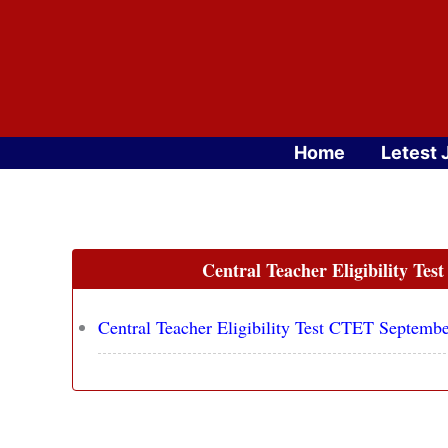
Skip
to
content
Home
Letest 
Central Teacher Eligibility T
Central Teacher Eligibility Test CTET Septem