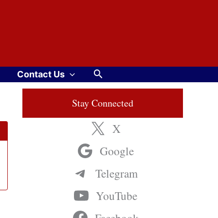
Search
Contact Us
Stay Connected
X
Google
Telegram
YouTube