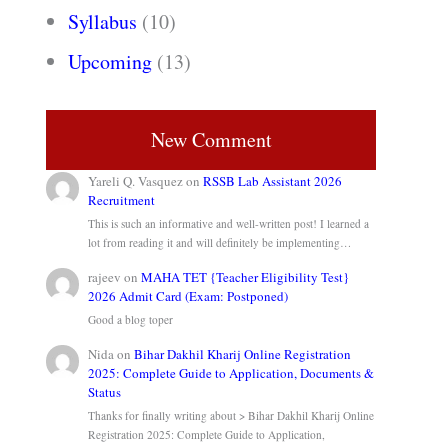
Syllabus
(10)
Upcoming
(13)
New Comment
Yareli Q. Vasquez
on
RSSB Lab Assistant 2026
Recruitment
This is such an informative and well-written post! I learned a
lot from reading it and will definitely be implementing…
rajeev
on
MAHA TET {Teacher Eligibility Test}
2026 Admit Card (Exam: Postponed)
Good a blog toper
Nida
on
Bihar Dakhil Kharij Online Registration
2025: Complete Guide to Application, Documents &
Status
Thanks for finally writing about > Bihar Dakhil Kharij Online
Registration 2025: Complete Guide to Application,