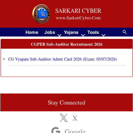
Skip
SARKARI CYBER
to
www.SarkariCyber.Com
content
Searc
Home
Jobs
Yojana
Tools
CGPEB Sub‑Auditor Recruitment 2026
CG Vyapam Sub‑Auditor Admit Card 2026 (Exam: 05/07/2026)
Stay Connected
X
Google