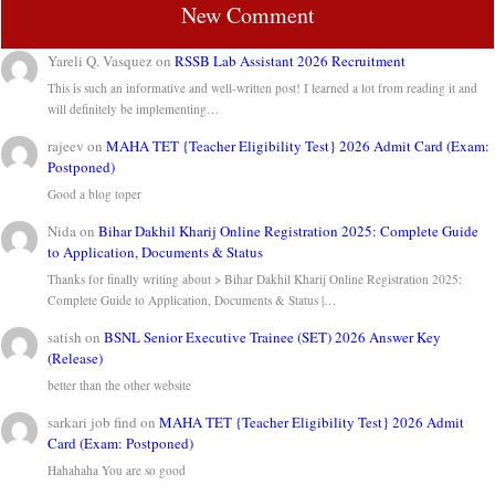
New Comment
Yareli Q. Vasquez
on
RSSB Lab Assistant 2026 Recruitment
This is such an informative and well-written post! I learned a lot from reading it and
will definitely be implementing…
rajeev
on
MAHA TET {Teacher Eligibility Test} 2026 Admit Card (Exam:
Postponed)
Good a blog toper
Nida
on
Bihar Dakhil Kharij Online Registration 2025: Complete Guide
to Application, Documents & Status
Thanks for finally writing about > Bihar Dakhil Kharij Online Registration 2025:
Complete Guide to Application, Documents & Status |…
satish
on
BSNL Senior Executive Trainee (SET) 2026 Answer Key
(Release)
better than the other website
sarkari job find
on
MAHA TET {Teacher Eligibility Test} 2026 Admit
Card (Exam: Postponed)
Hahahaha You are so good