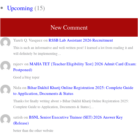
Upcoming
(15)
New Comment
Yareli Q. Vasquez
on
RSSB Lab Assistant 2026 Recruitment
This is such an informative and well-written post! I learned a lot from reading it and
will definitely be implementing…
rajeev
on
MAHA TET {Teacher Eligibility Test} 2026 Admit Card (Exam:
Postponed)
Good a blog toper
Nida
on
Bihar Dakhil Kharij Online Registration 2025: Complete Guide
to Application, Documents & Status
Thanks for finally writing about > Bihar Dakhil Kharij Online Registration 2025:
Complete Guide to Application, Documents & Status |…
satish
on
BSNL Senior Executive Trainee (SET) 2026 Answer Key
(Release)
better than the other website