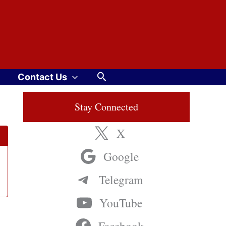
Search
Contact Us
Stay Connected
X
Google
Telegram
YouTube