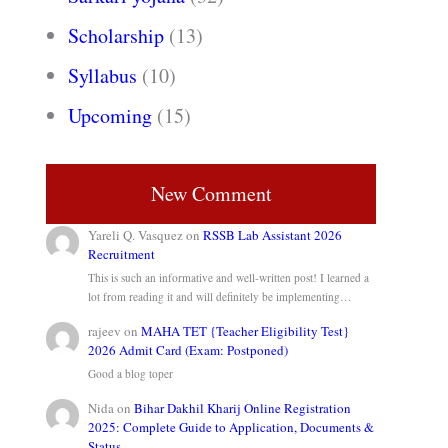
Scholarship
(13)
Syllabus
(10)
Upcoming
(15)
New Comment
Yareli Q. Vasquez
on
RSSB Lab Assistant 2026
Recruitment
This is such an informative and well-written post! I learned a
lot from reading it and will definitely be implementing…
rajeev
on
MAHA TET {Teacher Eligibility Test}
2026 Admit Card (Exam: Postponed)
Good a blog toper
Nida
on
Bihar Dakhil Kharij Online Registration
2025: Complete Guide to Application, Documents &
Status