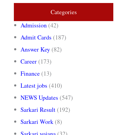
Categories
Admission
(42)
Admit Cards
(187)
Answer Key
(82)
Career
(173)
Finance
(13)
Latest jobs
(410)
NEWS Updates
(547)
Sarkari Result
(192)
Sarkari Work
(8)
Sarkari yojana
(32)