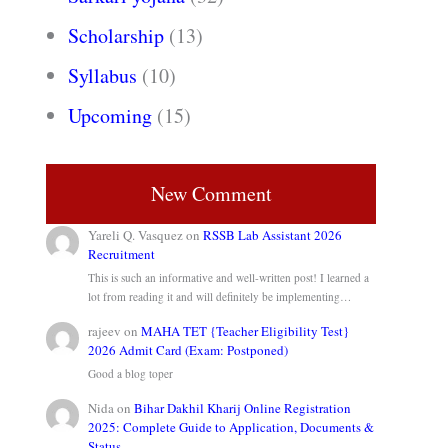
Scholarship
(13)
Syllabus
(10)
Upcoming
(15)
New Comment
Yareli Q. Vasquez
on
RSSB Lab Assistant 2026
Recruitment
This is such an informative and well-written post! I learned a
lot from reading it and will definitely be implementing…
rajeev
on
MAHA TET {Teacher Eligibility Test}
2026 Admit Card (Exam: Postponed)
Good a blog toper
Nida
on
Bihar Dakhil Kharij Online Registration
2025: Complete Guide to Application, Documents &
Status