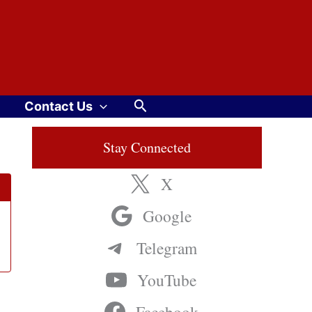
Search
Contact Us
Stay Connected
X
Google
Telegram
YouTube