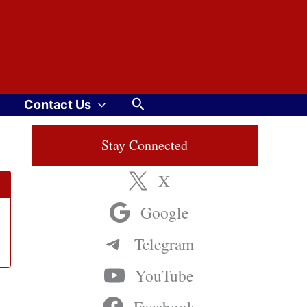
Search
Contact Us
Stay Connected
X
Google
Telegram
YouTube