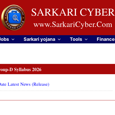
SARKARI CYBER
www.SarkariCyber.Com
Jobs
Sarkari yojana
Tools
Finance
up-D Syllabus 2026
te Latest News (Release)