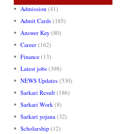
Admission
(41)
Admit Cards
(185)
Answer Key
(80)
Career
(162)
Finance
(13)
Latest jobs
(398)
NEWS Updates
(530)
Sarkari Result
(186)
Sarkari Work
(8)
Sarkari yojana
(32)
Scholarship
(12)