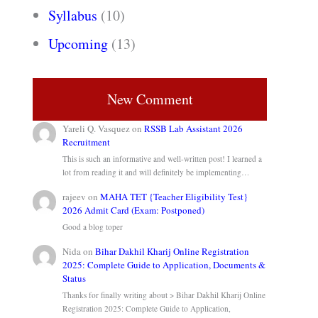
Syllabus
(10)
Upcoming
(13)
New Comment
Yareli Q. Vasquez
on
RSSB Lab Assistant 2026
Recruitment
This is such an informative and well-written post! I learned a
lot from reading it and will definitely be implementing…
rajeev
on
MAHA TET {Teacher Eligibility Test}
2026 Admit Card (Exam: Postponed)
Good a blog toper
Nida
on
Bihar Dakhil Kharij Online Registration
2025: Complete Guide to Application, Documents &
Status
Thanks for finally writing about > Bihar Dakhil Kharij Online
Registration 2025: Complete Guide to Application,