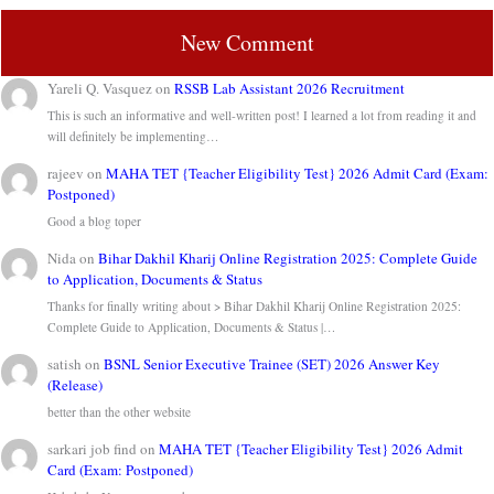
New Comment
Yareli Q. Vasquez
on
RSSB Lab Assistant 2026 Recruitment
This is such an informative and well-written post! I learned a lot from reading it and
will definitely be implementing…
rajeev
on
MAHA TET {Teacher Eligibility Test} 2026 Admit Card (Exam:
Postponed)
Good a blog toper
Nida
on
Bihar Dakhil Kharij Online Registration 2025: Complete Guide
to Application, Documents & Status
Thanks for finally writing about > Bihar Dakhil Kharij Online Registration 2025:
Complete Guide to Application, Documents & Status |…
satish
on
BSNL Senior Executive Trainee (SET) 2026 Answer Key
(Release)
better than the other website
sarkari job find
on
MAHA TET {Teacher Eligibility Test} 2026 Admit
Card (Exam: Postponed)