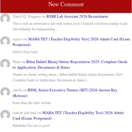
New Comment
Yareli Q. Vasquez
on
RSSB Lab Assistant 2026 Recruitment
This is such an informative and well-written post! I learned a lot from reading it and
will definitely be implementing…
rajeev
on
MAHA TET {Teacher Eligibility Test} 2026 Admit Card (Exam:
Postponed)
Good a blog toper
Nida
on
Bihar Dakhil Kharij Online Registration 2025: Complete Guide
to Application, Documents & Status
Thanks for finally writing about > Bihar Dakhil Kharij Online Registration 2025:
Complete Guide to Application, Documents & Status |…
satish
on
BSNL Senior Executive Trainee (SET) 2026 Answer Key
(Release)
better than the other website
sarkari job find
on
MAHA TET {Teacher Eligibility Test} 2026 Admit
Card (Exam: Postponed)
Hahahaha You are so good