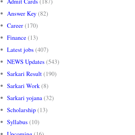
Admit Cards
(187)
Answer Key
(82)
Career
(170)
Finance
(13)
Latest jobs
(407)
NEWS Updates
(543)
Sarkari Result
(190)
Sarkari Work
(8)
Sarkari yojana
(32)
Scholarship
(13)
Syllabus
(10)
Upcoming
(16)