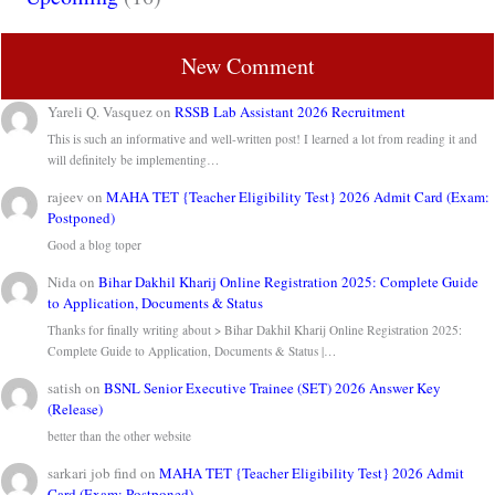
New Comment
Yareli Q. Vasquez
on
RSSB Lab Assistant 2026 Recruitment
This is such an informative and well-written post! I learned a lot from reading it and
will definitely be implementing…
rajeev
on
MAHA TET {Teacher Eligibility Test} 2026 Admit Card (Exam:
Postponed)
Good a blog toper
Nida
on
Bihar Dakhil Kharij Online Registration 2025: Complete Guide
to Application, Documents & Status
Thanks for finally writing about > Bihar Dakhil Kharij Online Registration 2025:
Complete Guide to Application, Documents & Status |…
satish
on
BSNL Senior Executive Trainee (SET) 2026 Answer Key
(Release)
better than the other website
sarkari job find
on
MAHA TET {Teacher Eligibility Test} 2026 Admit
Card (Exam: Postponed)