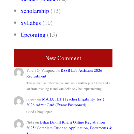
Scholarship
(13)
Syllabus
(10)
Upcoming
(15)
New Comment
Yareli Q. Vasquez
on
RSSB Lab Assistant 2026
Recruitment
This is such an informative and well-written post! I learned a
lot from reading it and will definitely be implementing…
rajeev
on
MAHA TET {Teacher Eligibility Test}
2026 Admit Card (Exam: Postponed)
Good a blog toper
Nida
on
Bihar Dakhil Kharij Online Registration
2025: Complete Guide to Application, Documents &
Status