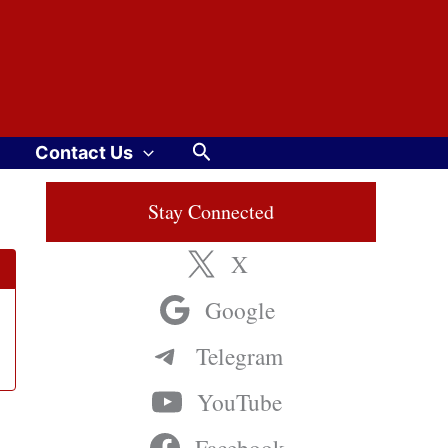
Search
Contact Us
Stay Connected
X
Google
Telegram
YouTube