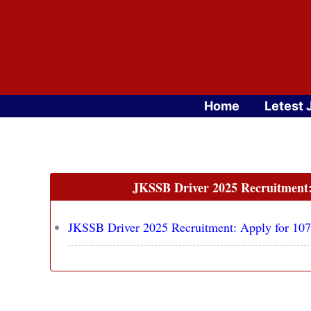
Skip
to
content
Home
Letest 
JKSSB Driver 2025 Recruitment: 
JKSSB Driver 2025 Recruitment: Apply for 107