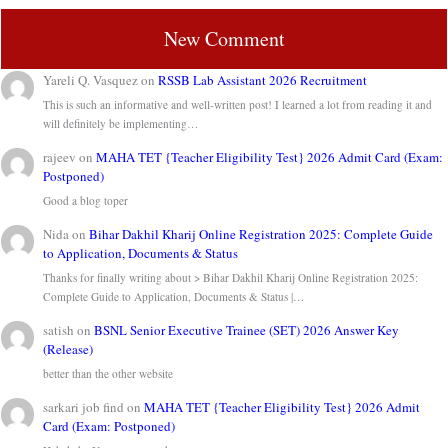
New Comment
Yareli Q. Vasquez
on
RSSB Lab Assistant 2026 Recruitment
This is such an informative and well-written post! I learned a lot from reading it and
will definitely be implementing…
rajeev
on
MAHA TET {Teacher Eligibility Test} 2026 Admit Card (Exam:
Postponed)
Good a blog toper
Nida
on
Bihar Dakhil Kharij Online Registration 2025: Complete Guide
to Application, Documents & Status
Thanks for finally writing about > Bihar Dakhil Kharij Online Registration 2025:
Complete Guide to Application, Documents & Status |…
satish
on
BSNL Senior Executive Trainee (SET) 2026 Answer Key
(Release)
better than the other website
sarkari job find
on
MAHA TET {Teacher Eligibility Test} 2026 Admit
Card (Exam: Postponed)