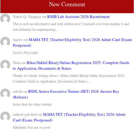
New Comment
Yareli Q. Vasquez
on
RSSB Lab Assistant 2026 Recruitment
This is such an informative and well-written post! I learned a lot from reading it and
will definitely be implementing…
rajeev
on
MAHA TET {Teacher Eligibility Test} 2026 Admit Card (Exam:
Postponed)
Good a blog toper
Nida
on
Bihar Dakhil Kharij Online Registration 2025: Complete Guide
to Application, Documents & Status
Thanks for finally writing about > Bihar Dakhil Kharij Online Registration 2025:
Complete Guide to Application, Documents & Status |…
satish
on
BSNL Senior Executive Trainee (SET) 2026 Answer Key
(Release)
better than the other website
sarkari job find
on
MAHA TET {Teacher Eligibility Test} 2026 Admit
Card (Exam: Postponed)
Hahahaha You are so good