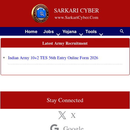
Skip
SARKARI CYBER
to
www.SarkariCyber.Com
content
Searc
Home
Jobs
Yojana
Tools
Latest Army Recruitment
Indian Army 10+2 TES 56th Entry Online Form 2026
Stay Connected
X
Google