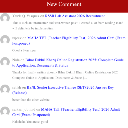
New Comment
Yareli Q. Vasquez
on
RSSB Lab Assistant 2026 Recruitment
This is such an informative and well-written post! I learned a lot from reading it and
will definitely be implementing…
rajeev
on
MAHA TET {Teacher Eligibility Test} 2026 Admit Card (Exam:
Postponed)
Good a blog toper
Nida
on
Bihar Dakhil Kharij Online Registration 2025: Complete Guide
to Application, Documents & Status
Thanks for finally writing about > Bihar Dakhil Kharij Online Registration 2025:
Complete Guide to Application, Documents & Status |…
satish
on
BSNL Senior Executive Trainee (SET) 2026 Answer Key
(Release)
better than the other website
sarkari job find
on
MAHA TET {Teacher Eligibility Test} 2026 Admit
Card (Exam: Postponed)
Hahahaha You are so good