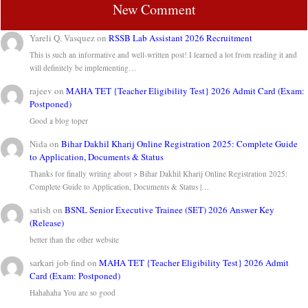
New Comment
Yareli Q. Vasquez
on
RSSB Lab Assistant 2026 Recruitment
This is such an informative and well-written post! I learned a lot from reading it and
will definitely be implementing…
rajeev
on
MAHA TET {Teacher Eligibility Test} 2026 Admit Card (Exam:
Postponed)
Good a blog toper
Nida
on
Bihar Dakhil Kharij Online Registration 2025: Complete Guide
to Application, Documents & Status
Thanks for finally writing about > Bihar Dakhil Kharij Online Registration 2025:
Complete Guide to Application, Documents & Status |…
satish
on
BSNL Senior Executive Trainee (SET) 2026 Answer Key
(Release)
better than the other website
sarkari job find
on
MAHA TET {Teacher Eligibility Test} 2026 Admit
Card (Exam: Postponed)
Hahahaha You are so good