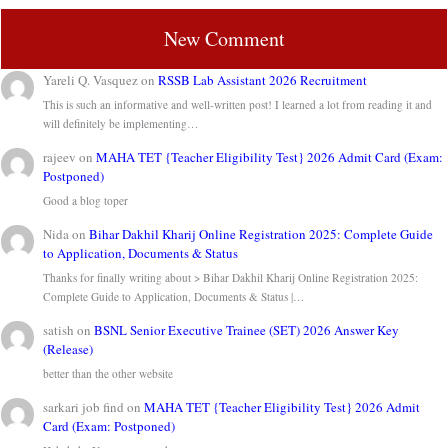
New Comment
Yareli Q. Vasquez
on
RSSB Lab Assistant 2026 Recruitment
This is such an informative and well-written post! I learned a lot from reading it and
will definitely be implementing…
rajeev
on
MAHA TET {Teacher Eligibility Test} 2026 Admit Card (Exam:
Postponed)
Good a blog toper
Nida
on
Bihar Dakhil Kharij Online Registration 2025: Complete Guide
to Application, Documents & Status
Thanks for finally writing about > Bihar Dakhil Kharij Online Registration 2025:
Complete Guide to Application, Documents & Status |…
satish
on
BSNL Senior Executive Trainee (SET) 2026 Answer Key
(Release)
better than the other website
sarkari job find
on
MAHA TET {Teacher Eligibility Test} 2026 Admit
Card (Exam: Postponed)