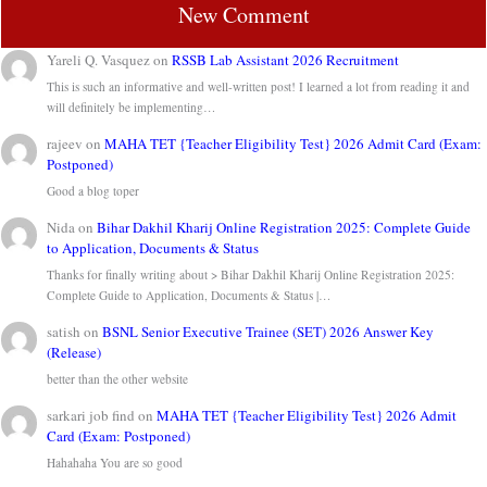
New Comment
Yareli Q. Vasquez
on
RSSB Lab Assistant 2026 Recruitment
This is such an informative and well-written post! I learned a lot from reading it and
will definitely be implementing…
rajeev
on
MAHA TET {Teacher Eligibility Test} 2026 Admit Card (Exam:
Postponed)
Good a blog toper
Nida
on
Bihar Dakhil Kharij Online Registration 2025: Complete Guide
to Application, Documents & Status
Thanks for finally writing about > Bihar Dakhil Kharij Online Registration 2025:
Complete Guide to Application, Documents & Status |…
satish
on
BSNL Senior Executive Trainee (SET) 2026 Answer Key
(Release)
better than the other website
sarkari job find
on
MAHA TET {Teacher Eligibility Test} 2026 Admit
Card (Exam: Postponed)
Hahahaha You are so good