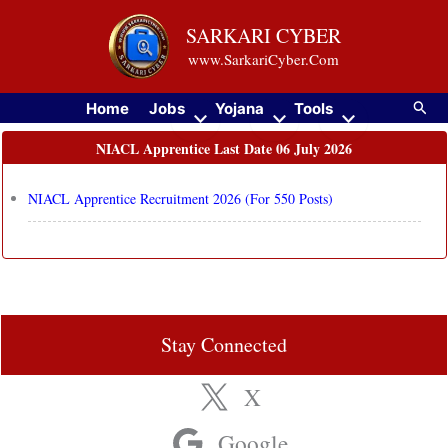
Skip
SARKARI CYBER
to
www.SarkariCyber.Com
content
Searc
Home
Jobs
Yojana
Tools
NIACL Apprentice Last Date 06 July 2026
NIACL Apprentice Recruitment 2026 (For 550 Posts)
Stay Connected
X
Google