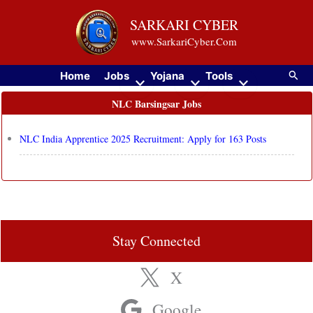
Skip
SARKARI CYBER
to
www.SarkariCyber.Com
content
Searc
Home
Jobs
Yojana
Tools
NLC Barsingsar Jobs
NLC India Apprentice 2025 Recruitment: Apply for 163 Posts
Stay Connected
X
Google