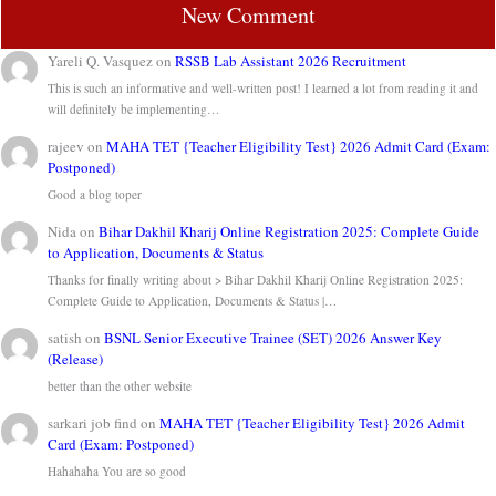
New Comment
Yareli Q. Vasquez
on
RSSB Lab Assistant 2026 Recruitment
This is such an informative and well-written post! I learned a lot from reading it and
will definitely be implementing…
rajeev
on
MAHA TET {Teacher Eligibility Test} 2026 Admit Card (Exam:
Postponed)
Good a blog toper
Nida
on
Bihar Dakhil Kharij Online Registration 2025: Complete Guide
to Application, Documents & Status
Thanks for finally writing about > Bihar Dakhil Kharij Online Registration 2025:
Complete Guide to Application, Documents & Status |…
satish
on
BSNL Senior Executive Trainee (SET) 2026 Answer Key
(Release)
better than the other website
sarkari job find
on
MAHA TET {Teacher Eligibility Test} 2026 Admit
Card (Exam: Postponed)
Hahahaha You are so good