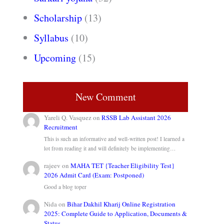
Scholarship
(13)
Syllabus
(10)
Upcoming
(15)
New Comment
Yareli Q. Vasquez
on
RSSB Lab Assistant 2026
Recruitment
This is such an informative and well-written post! I learned a
lot from reading it and will definitely be implementing…
rajeev
on
MAHA TET {Teacher Eligibility Test}
2026 Admit Card (Exam: Postponed)
Good a blog toper
Nida
on
Bihar Dakhil Kharij Online Registration
2025: Complete Guide to Application, Documents &
Status