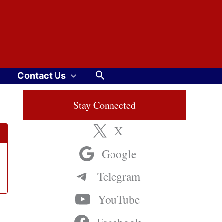
Search
Contact Us
Stay Connected
X
Google
Telegram
YouTube