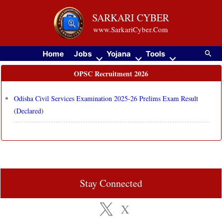
Skip
SARKARI CYBER
to
www.SarkariCyber.Com
content
Searc
Home
Jobs
Yojana
Tools
OPSC Recruitment 2026
Odisha Civil Services Examination 2025-26 Prelims Exam Result
(Declared)
Stay Connected
X