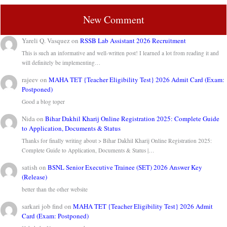
New Comment
Yareli Q. Vasquez
on
RSSB Lab Assistant 2026 Recruitment
This is such an informative and well-written post! I learned a lot from reading it and
will definitely be implementing…
rajeev
on
MAHA TET {Teacher Eligibility Test} 2026 Admit Card (Exam:
Postponed)
Good a blog toper
Nida
on
Bihar Dakhil Kharij Online Registration 2025: Complete Guide
to Application, Documents & Status
Thanks for finally writing about > Bihar Dakhil Kharij Online Registration 2025:
Complete Guide to Application, Documents & Status |…
satish
on
BSNL Senior Executive Trainee (SET) 2026 Answer Key
(Release)
better than the other website
sarkari job find
on
MAHA TET {Teacher Eligibility Test} 2026 Admit
Card (Exam: Postponed)