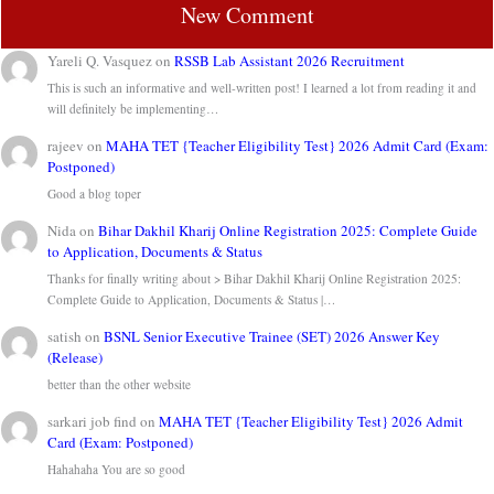
New Comment
Yareli Q. Vasquez
on
RSSB Lab Assistant 2026 Recruitment
This is such an informative and well-written post! I learned a lot from reading it and
will definitely be implementing…
rajeev
on
MAHA TET {Teacher Eligibility Test} 2026 Admit Card (Exam:
Postponed)
Good a blog toper
Nida
on
Bihar Dakhil Kharij Online Registration 2025: Complete Guide
to Application, Documents & Status
Thanks for finally writing about > Bihar Dakhil Kharij Online Registration 2025:
Complete Guide to Application, Documents & Status |…
satish
on
BSNL Senior Executive Trainee (SET) 2026 Answer Key
(Release)
better than the other website
sarkari job find
on
MAHA TET {Teacher Eligibility Test} 2026 Admit
Card (Exam: Postponed)
Hahahaha You are so good