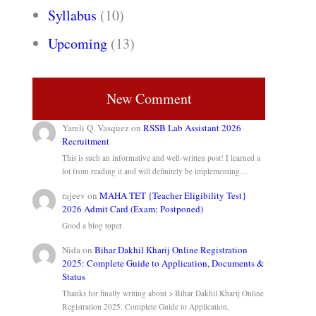
Syllabus
(10)
Upcoming
(13)
New Comment
Yareli Q. Vasquez
on
RSSB Lab Assistant 2026
Recruitment
This is such an informative and well-written post! I learned a
lot from reading it and will definitely be implementing…
rajeev
on
MAHA TET {Teacher Eligibility Test}
2026 Admit Card (Exam: Postponed)
Good a blog toper
Nida
on
Bihar Dakhil Kharij Online Registration
2025: Complete Guide to Application, Documents &
Status
Thanks for finally writing about > Bihar Dakhil Kharij Online
Registration 2025: Complete Guide to Application,