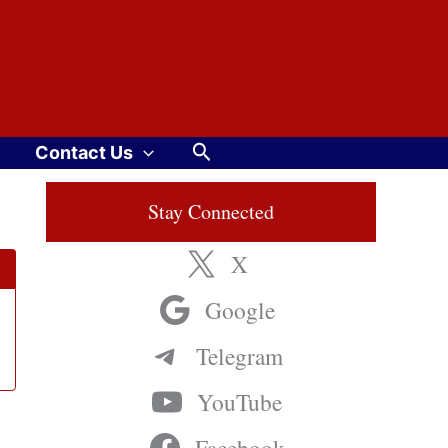
Search
Contact Us
Stay Connected
X
Google
Telegram
YouTube