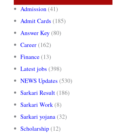
Admission
(41)
Admit Cards
(185)
Answer Key
(80)
Career
(162)
Finance
(13)
Latest jobs
(398)
NEWS Updates
(530)
Sarkari Result
(186)
Sarkari Work
(8)
Sarkari yojana
(32)
Scholarship
(12)