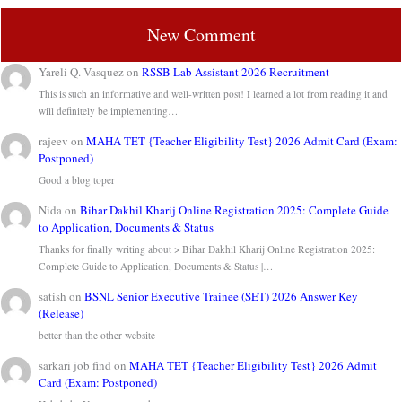
New Comment
Yareli Q. Vasquez
on
RSSB Lab Assistant 2026 Recruitment
This is such an informative and well-written post! I learned a lot from reading it and
will definitely be implementing…
rajeev
on
MAHA TET {Teacher Eligibility Test} 2026 Admit Card (Exam:
Postponed)
Good a blog toper
Nida
on
Bihar Dakhil Kharij Online Registration 2025: Complete Guide
to Application, Documents & Status
Thanks for finally writing about > Bihar Dakhil Kharij Online Registration 2025:
Complete Guide to Application, Documents & Status |…
satish
on
BSNL Senior Executive Trainee (SET) 2026 Answer Key
(Release)
better than the other website
sarkari job find
on
MAHA TET {Teacher Eligibility Test} 2026 Admit
Card (Exam: Postponed)