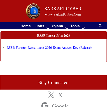
Skip
SARKARI CYBER
to
www.SarkariCyber.Com
content
Searc
Home
Jobs
Yojana
Tools
RSSB Latest Jobs 2026
RSSB Forester Recruitment 2026 Exam Answer Key (Release)
Stay Connected
X
Google