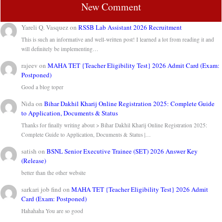
New Comment
Yareli Q. Vasquez
on
RSSB Lab Assistant 2026 Recruitment
This is such an informative and well-written post! I learned a lot from reading it and
will definitely be implementing…
rajeev
on
MAHA TET {Teacher Eligibility Test} 2026 Admit Card (Exam:
Postponed)
Good a blog toper
Nida
on
Bihar Dakhil Kharij Online Registration 2025: Complete Guide
to Application, Documents & Status
Thanks for finally writing about > Bihar Dakhil Kharij Online Registration 2025:
Complete Guide to Application, Documents & Status |…
satish
on
BSNL Senior Executive Trainee (SET) 2026 Answer Key
(Release)
better than the other website
sarkari job find
on
MAHA TET {Teacher Eligibility Test} 2026 Admit
Card (Exam: Postponed)
Hahahaha You are so good