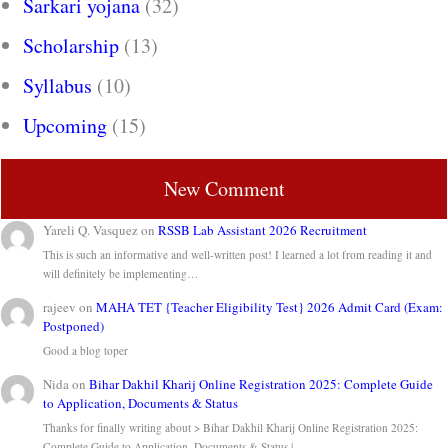
Sarkari yojana
(32)
Scholarship
(13)
Syllabus
(10)
Upcoming
(15)
New Comment
Yareli Q. Vasquez
on
RSSB Lab Assistant 2026 Recruitment
This is such an informative and well-written post! I learned a lot from reading it and
will definitely be implementing…
rajeev
on
MAHA TET {Teacher Eligibility Test} 2026 Admit Card (Exam:
Postponed)
Good a blog toper
Nida
on
Bihar Dakhil Kharij Online Registration 2025: Complete Guide
to Application, Documents & Status
Thanks for finally writing about > Bihar Dakhil Kharij Online Registration 2025:
Complete Guide to Application, Documents & Status |…