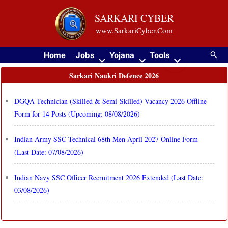
Skip
SARKARI CYBER
to
www.SarkariCyber.Com
content
Searc
Home
Jobs
Yojana
Tools
Sarkari Naukri Defence 2026
DGQA Technician (Skilled & Semi-Skilled) Vacancy 2026 Offline
Form for 14 Posts (Upcoming: 08/08/2026)
Indian Army SSC Technical 68th Men April 2027 Online Form
(Last Date: 07/08/2026)
Indian Navy SSC Officer Recruitment 2026 Extended (Last Date:
03/08/2026)