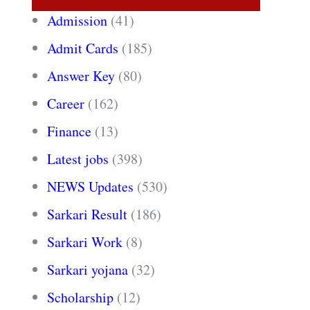
Admission
(41)
Admit Cards
(185)
Answer Key
(80)
Career
(162)
Finance
(13)
Latest jobs
(398)
NEWS Updates
(530)
Sarkari Result
(186)
Sarkari Work
(8)
Sarkari yojana
(32)
Scholarship
(12)