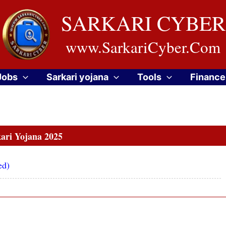
SARKARI CYBER
www.SarkariCyber.Com
Jobs
Sarkari yojana
Tools
Finance
ari Yojana 2025
ed)