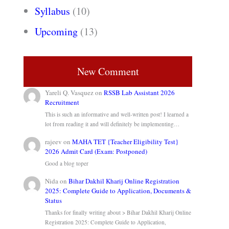
Syllabus
(10)
Upcoming
(13)
New Comment
Yareli Q. Vasquez
on
RSSB Lab Assistant 2026
Recruitment
This is such an informative and well-written post! I learned a
lot from reading it and will definitely be implementing…
rajeev
on
MAHA TET {Teacher Eligibility Test}
2026 Admit Card (Exam: Postponed)
Good a blog toper
Nida
on
Bihar Dakhil Kharij Online Registration
2025: Complete Guide to Application, Documents &
Status
Thanks for finally writing about > Bihar Dakhil Kharij Online
Registration 2025: Complete Guide to Application,