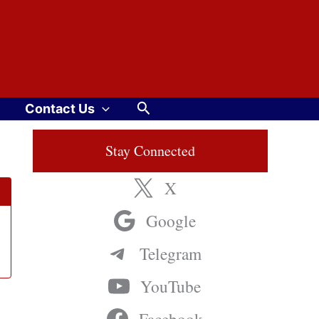
Search
Contact Us
Stay Connected
X
Google
Telegram
YouTube