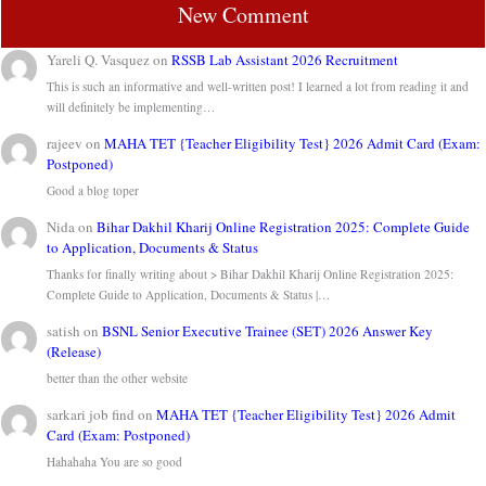
New Comment
Yareli Q. Vasquez
on
RSSB Lab Assistant 2026 Recruitment
This is such an informative and well-written post! I learned a lot from reading it and
will definitely be implementing…
rajeev
on
MAHA TET {Teacher Eligibility Test} 2026 Admit Card (Exam:
Postponed)
Good a blog toper
Nida
on
Bihar Dakhil Kharij Online Registration 2025: Complete Guide
to Application, Documents & Status
Thanks for finally writing about > Bihar Dakhil Kharij Online Registration 2025:
Complete Guide to Application, Documents & Status |…
satish
on
BSNL Senior Executive Trainee (SET) 2026 Answer Key
(Release)
better than the other website
sarkari job find
on
MAHA TET {Teacher Eligibility Test} 2026 Admit
Card (Exam: Postponed)
Hahahaha You are so good