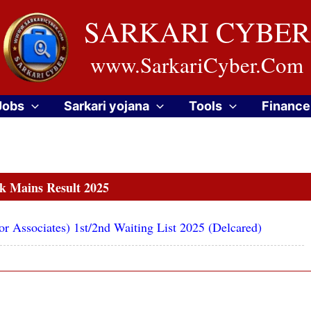
SARKARI CYBER
www.SarkariCyber.Com
Jobs
Sarkari yojana
Tools
Finance
k Mains Result 2025
or Associates) 1st/2nd Waiting List 2025 (Delcared)