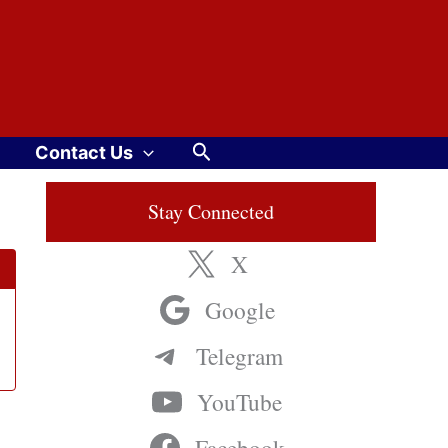
Search
Contact Us
Stay Connected
X
Google
Telegram
YouTube