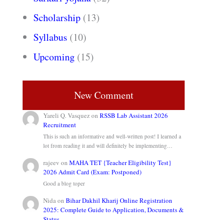
Scholarship
(13)
Syllabus
(10)
Upcoming
(15)
New Comment
Yareli Q. Vasquez
on
RSSB Lab Assistant 2026
Recruitment
This is such an informative and well-written post! I learned a
lot from reading it and will definitely be implementing…
rajeev
on
MAHA TET {Teacher Eligibility Test}
2026 Admit Card (Exam: Postponed)
Good a blog toper
Nida
on
Bihar Dakhil Kharij Online Registration
2025: Complete Guide to Application, Documents &
Status