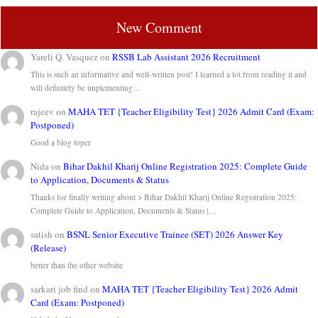
New Comment
Yareli Q. Vasquez
on
RSSB Lab Assistant 2026 Recruitment
This is such an informative and well-written post! I learned a lot from reading it and
will definitely be implementing…
rajeev
on
MAHA TET {Teacher Eligibility Test} 2026 Admit Card (Exam:
Postponed)
Good a blog toper
Nida
on
Bihar Dakhil Kharij Online Registration 2025: Complete Guide
to Application, Documents & Status
Thanks for finally writing about > Bihar Dakhil Kharij Online Registration 2025:
Complete Guide to Application, Documents & Status |…
satish
on
BSNL Senior Executive Trainee (SET) 2026 Answer Key
(Release)
better than the other website
sarkari job find
on
MAHA TET {Teacher Eligibility Test} 2026 Admit
Card (Exam: Postponed)