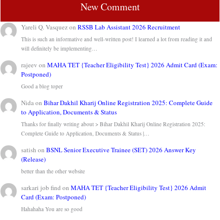
New Comment
Yareli Q. Vasquez
on
RSSB Lab Assistant 2026 Recruitment
This is such an informative and well-written post! I learned a lot from reading it and
will definitely be implementing…
rajeev
on
MAHA TET {Teacher Eligibility Test} 2026 Admit Card (Exam:
Postponed)
Good a blog toper
Nida
on
Bihar Dakhil Kharij Online Registration 2025: Complete Guide
to Application, Documents & Status
Thanks for finally writing about > Bihar Dakhil Kharij Online Registration 2025:
Complete Guide to Application, Documents & Status |…
satish
on
BSNL Senior Executive Trainee (SET) 2026 Answer Key
(Release)
better than the other website
sarkari job find
on
MAHA TET {Teacher Eligibility Test} 2026 Admit
Card (Exam: Postponed)
Hahahaha You are so good