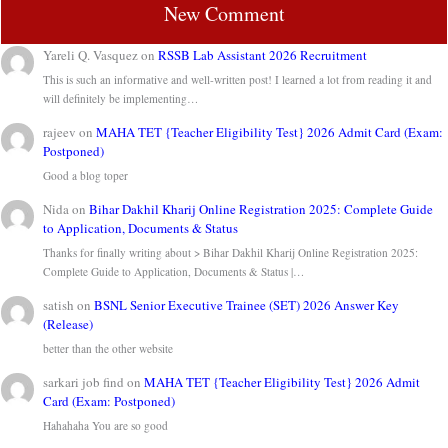
New Comment
Yareli Q. Vasquez
on
RSSB Lab Assistant 2026 Recruitment
This is such an informative and well-written post! I learned a lot from reading it and
will definitely be implementing…
rajeev
on
MAHA TET {Teacher Eligibility Test} 2026 Admit Card (Exam:
Postponed)
Good a blog toper
Nida
on
Bihar Dakhil Kharij Online Registration 2025: Complete Guide
to Application, Documents & Status
Thanks for finally writing about > Bihar Dakhil Kharij Online Registration 2025:
Complete Guide to Application, Documents & Status |…
satish
on
BSNL Senior Executive Trainee (SET) 2026 Answer Key
(Release)
better than the other website
sarkari job find
on
MAHA TET {Teacher Eligibility Test} 2026 Admit
Card (Exam: Postponed)
Hahahaha You are so good