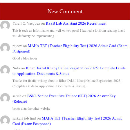
New Comment
Yareli Q. Vasquez
on
RSSB Lab Assistant 2026 Recruitment
This is such an informative and well-written post! I learned a lot from reading it and
will definitely be implementing…
rajeev
on
MAHA TET {Teacher Eligibility Test} 2026 Admit Card (Exam:
Postponed)
Good a blog toper
Nida
on
Bihar Dakhil Kharij Online Registration 2025: Complete Guide
to Application, Documents & Status
Thanks for finally writing about > Bihar Dakhil Kharij Online Registration 2025:
Complete Guide to Application, Documents & Status |…
satish
on
BSNL Senior Executive Trainee (SET) 2026 Answer Key
(Release)
better than the other website
sarkari job find
on
MAHA TET {Teacher Eligibility Test} 2026 Admit
Card (Exam: Postponed)