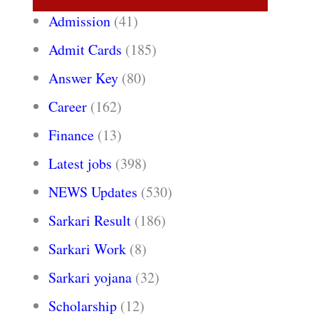
Admission
(41)
Admit Cards
(185)
Answer Key
(80)
Career
(162)
Finance
(13)
Latest jobs
(398)
NEWS Updates
(530)
Sarkari Result
(186)
Sarkari Work
(8)
Sarkari yojana
(32)
Scholarship
(12)