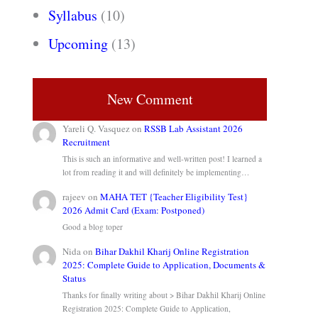
Syllabus
(10)
Upcoming
(13)
New Comment
Yareli Q. Vasquez
on
RSSB Lab Assistant 2026
Recruitment
This is such an informative and well-written post! I learned a
lot from reading it and will definitely be implementing…
rajeev
on
MAHA TET {Teacher Eligibility Test}
2026 Admit Card (Exam: Postponed)
Good a blog toper
Nida
on
Bihar Dakhil Kharij Online Registration
2025: Complete Guide to Application, Documents &
Status
Thanks for finally writing about > Bihar Dakhil Kharij Online
Registration 2025: Complete Guide to Application,