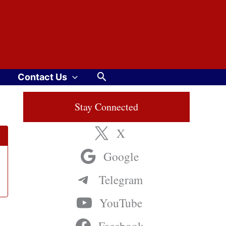
Search
Contact Us
Stay Connected
X
Google
Telegram
YouTube