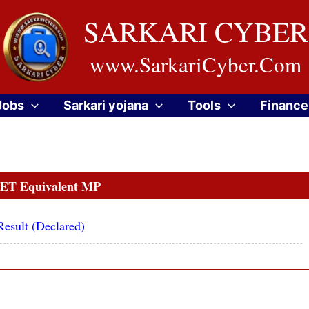
SARKARI CYBER
www.SarkariCyber.Com
Jobs
Sarkari yojana
Tools
Finance
ET Equivalent MP
sult (Declared)