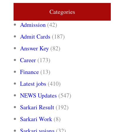
Categories
Admission
(42)
Admit Cards
(187)
Answer Key
(82)
Career
(173)
Finance
(13)
Latest jobs
(410)
NEWS Updates
(547)
Sarkari Result
(192)
Sarkari Work
(8)
Sarkari yojana
(32)