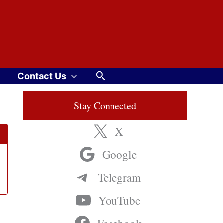
Search
Contact Us
Stay Connected
X
Google
Telegram
YouTube