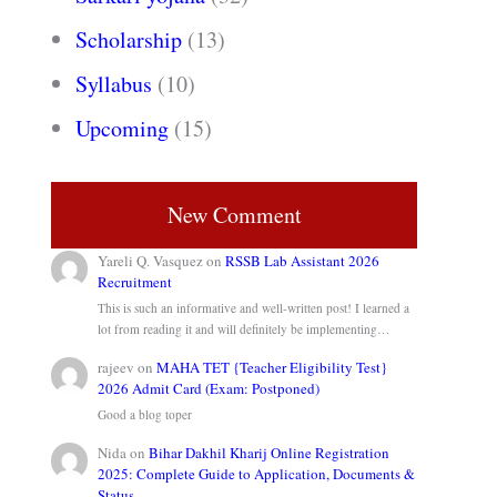
Scholarship
(13)
Syllabus
(10)
Upcoming
(15)
New Comment
Yareli Q. Vasquez
on
RSSB Lab Assistant 2026
Recruitment
This is such an informative and well-written post! I learned a
lot from reading it and will definitely be implementing…
rajeev
on
MAHA TET {Teacher Eligibility Test}
2026 Admit Card (Exam: Postponed)
Good a blog toper
Nida
on
Bihar Dakhil Kharij Online Registration
2025: Complete Guide to Application, Documents &
Status