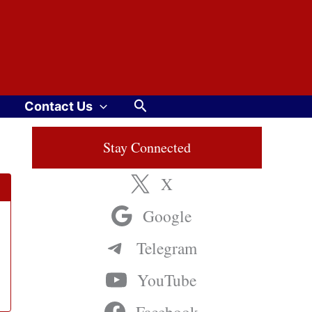
Search
Contact Us
Stay Connected
X
Google
Telegram
YouTube