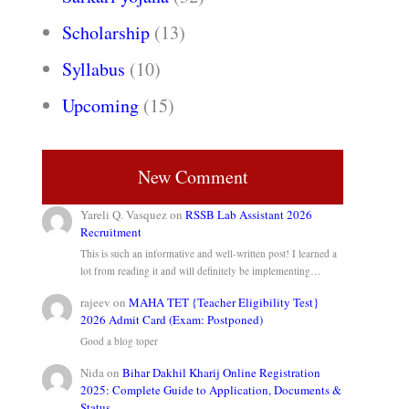
Scholarship
(13)
Syllabus
(10)
Upcoming
(15)
New Comment
Yareli Q. Vasquez
on
RSSB Lab Assistant 2026
Recruitment
This is such an informative and well-written post! I learned a
lot from reading it and will definitely be implementing…
rajeev
on
MAHA TET {Teacher Eligibility Test}
2026 Admit Card (Exam: Postponed)
Good a blog toper
Nida
on
Bihar Dakhil Kharij Online Registration
2025: Complete Guide to Application, Documents &
Status