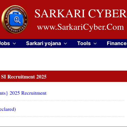
SARKARI CYBER
www.SarkariCyber.Com
Jobs
Sarkari yojana
Tools
Finance
 SI Recruitment 2025
nts} 2025 Recruitment
eclared)