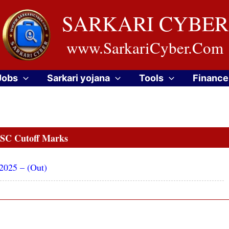
SARKARI CYBER
www.SarkariCyber.Com
Jobs
Sarkari yojana
Tools
Finance
SC Cutoff Marks
2025 – (Out)