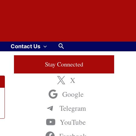
Search
Contact Us
Stay Connected
X
Google
Telegram
YouTube