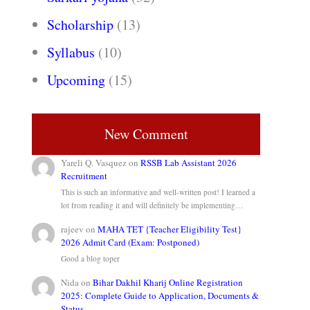
Scholarship
(13)
Syllabus
(10)
Upcoming
(15)
New Comment
Yareli Q. Vasquez
on
RSSB Lab Assistant 2026
Recruitment
This is such an informative and well-written post! I learned a
lot from reading it and will definitely be implementing…
rajeev
on
MAHA TET {Teacher Eligibility Test}
2026 Admit Card (Exam: Postponed)
Good a blog toper
Nida
on
Bihar Dakhil Kharij Online Registration
2025: Complete Guide to Application, Documents &
Status