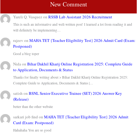
New Comment
Yareli Q. Vasquez
on
RSSB Lab Assistant 2026 Recruitment
This is such an informative and well-written post! I learned a lot from reading it and
will definitely be implementing…
rajeev
on
MAHA TET {Teacher Eligibility Test} 2026 Admit Card (Exam:
Postponed)
Good a blog toper
Nida
on
Bihar Dakhil Kharij Online Registration 2025: Complete Guide
to Application, Documents & Status
Thanks for finally writing about > Bihar Dakhil Kharij Online Registration 2025:
Complete Guide to Application, Documents & Status |…
satish
on
BSNL Senior Executive Trainee (SET) 2026 Answer Key
(Release)
better than the other website
sarkari job find
on
MAHA TET {Teacher Eligibility Test} 2026 Admit
Card (Exam: Postponed)
Hahahaha You are so good