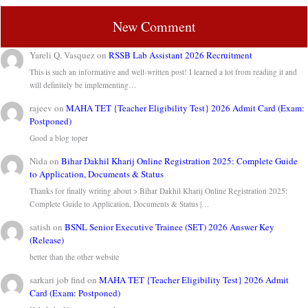
New Comment
Yareli Q. Vasquez
on
RSSB Lab Assistant 2026 Recruitment
This is such an informative and well-written post! I learned a lot from reading it and
will definitely be implementing…
rajeev
on
MAHA TET {Teacher Eligibility Test} 2026 Admit Card (Exam:
Postponed)
Good a blog toper
Nida
on
Bihar Dakhil Kharij Online Registration 2025: Complete Guide
to Application, Documents & Status
Thanks for finally writing about > Bihar Dakhil Kharij Online Registration 2025:
Complete Guide to Application, Documents & Status |…
satish
on
BSNL Senior Executive Trainee (SET) 2026 Answer Key
(Release)
better than the other website
sarkari job find
on
MAHA TET {Teacher Eligibility Test} 2026 Admit
Card (Exam: Postponed)