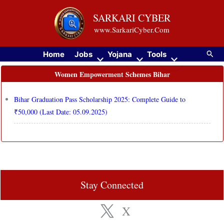
Skip
SARKARI CYBER
to
www.SarkariCyber.Com
content
Searc
Home
Jobs
Yojana
Tools
Women Empowerment Schemes Bihar
Bihar Graduation Pass Scholarship 2025: Complete Guide to
₹50,000 (Last Date: 05.09.2025)
Stay Connected
X