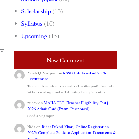
Scholarship
(13)
Syllabus
(10)
Upcoming
(15)
्य
New Comment
Yareli Q. Vasquez
on
RSSB Lab Assistant 2026
Recruitment
This is such an informative and well-written post! I learned a
lot from reading it and will definitely be implementing…
rajeev
on
MAHA TET {Teacher Eligibility Test}
2026 Admit Card (Exam: Postponed)
Good a blog toper
Nida
on
Bihar Dakhil Kharij Online Registration
2025: Complete Guide to Application, Documents &
Status