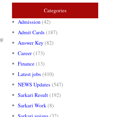
Categories
Admission
(42)
Admit Cards
(187)
ोझ
Answer Key
(82)
Career
(173)
Finance
(13)
Latest jobs
(410)
NEWS Updates
(547)
Sarkari Result
(192)
Sarkari Work
(8)
Sarkari yojana
(32)