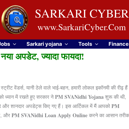
SARKARI CYBER
www.SarkariCyber.Com
Jobs
Sarkari yojana
Tools
Finance
ा अपडेट, ज्यादा फायदा!
रीट वेंडर्स, यानी ठेले वाले भाई-बहन, हमारी लोकल इकॉनमी की रीढ़ है
PM SVANidhi Yojana
ो ध्यान में रखते हुए सरकार ने
शुरू की थी,
PM
ड़े और शानदार अपडेट्स किए गए हैं। इस आर्टिकल में मैं आपको
PM SVANidhi Loan Apply Online
्स, और
करने का आसान तरीक