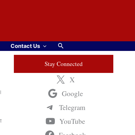
Search
Contact Us
Stay Connected
X
ं।
Google
Telegram
YouTube
ा