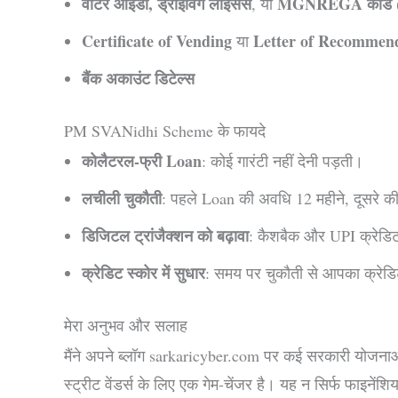
वोटर आईडी, ड्राइविंग लाइसेंस
MGNREGA कार्ड
, या
Certificate of Vending
Letter of Recommen
या
बैंक अकाउंट डिटेल्स
PM SVANidhi Scheme के फायदे
कोलैटरल-फ्री Loan
: कोई गारंटी नहीं देनी पड़ती।
लचीली चुकौती
: पहले Loan की अवधि 12 महीने, दूसरे क
डिजिटल ट्रांजैक्शन को बढ़ावा
: कैशबैक और UPI क्रेडिट 
क्रेडिट स्कोर में सुधार
: समय पर चुकौती से आपका क्रेडिट 
मेरा अनुभव और सलाह
मैंने अपने ब्लॉग sarkaricyber.com पर कई सरकारी योजनाओं 
स्ट्रीट वेंडर्स के लिए एक गेम-चेंजर है। यह न सिर्फ फाइनेंश