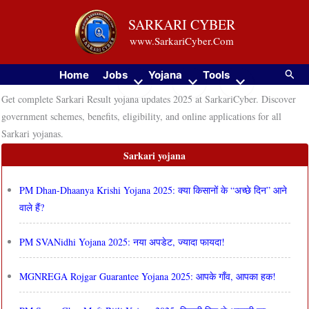
Skip
SARKARI CYBER
to
www.SarkariCyber.Com
content
Searc
Home
Jobs
Yojana
Tools
Get complete Sarkari Result yojana updates 2025 at SarkariCyber. Discover
government schemes, benefits, eligibility, and online applications for all
Sarkari yojanas.
Sarkari yojana
PM Dhan-Dhaanya Krishi Yojana 2025: क्या किसानों के “अच्छे दिन” आने
वाले हैं?
PM SVANidhi Yojana 2025: नया अपडेट, ज्यादा फायदा!
MGNREGA Rojgar Guarantee Yojana 2025: आपके गाँव, आपका हक!