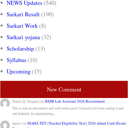
NEWS Updates
(540)
Sarkari Result
(190)
Sarkari Work
(8)
Sarkari yojana
(32)
Scholarship
(13)
Syllabus
(10)
Upcoming
(15)
New Comment
Yareli Q. Vasquez
on
RSSB Lab Assistant 2026 Recruitment
This is such an informative and well-written post! I learned a lot from reading it and
will definitely be implementing…
rajeev
on
MAHA TET {Teacher Eligibility Test} 2026 Admit Card (Exam: