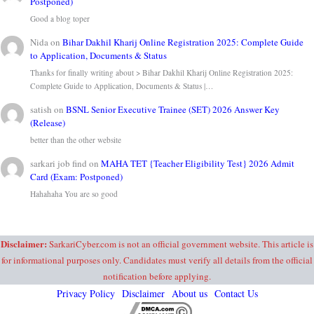
Postponed)
Good a blog toper
Nida
on
Bihar Dakhil Kharij Online Registration 2025: Complete Guide
to Application, Documents & Status
Thanks for finally writing about > Bihar Dakhil Kharij Online Registration 2025:
Complete Guide to Application, Documents & Status |…
satish
on
BSNL Senior Executive Trainee (SET) 2026 Answer Key
(Release)
better than the other website
sarkari job find
on
MAHA TET {Teacher Eligibility Test} 2026 Admit
Card (Exam: Postponed)
Hahahaha You are so good
Disclaimer:
SarkariCyber.com is not an official government website. This article is
for informational purposes only. Candidates must verify all details from the official
notification before applying.
Privacy Policy
Disclaimer
About us
Contact Us