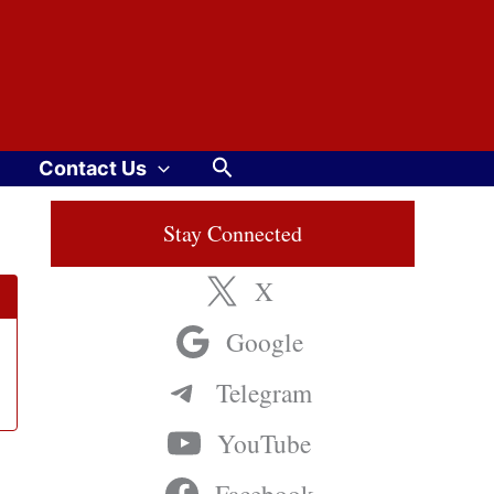
Search
Contact Us
Stay Connected
X
Google
Telegram
YouTube