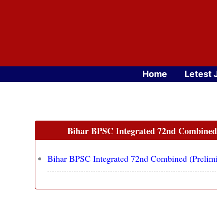
Skip
to
content
Home
Letest 
Bihar BPSC Integrated 72nd Combined
Bihar BPSC Integrated 72nd Combined (Prelim