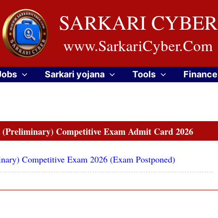
SARKARI CYBER
www.SarkariCyber.Com
Jobs
Sarkari yojana
Tools
Finance
 (Preliminary) Competitive Exam Admit Card 2026
inary) Competitive Exam 2026 (Exam Postponed)