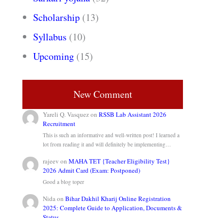
Scholarship
(13)
Syllabus
(10)
Upcoming
(15)
New Comment
Yareli Q. Vasquez
on
RSSB Lab Assistant 2026
Recruitment
This is such an informative and well-written post! I learned a
lot from reading it and will definitely be implementing…
rajeev
on
MAHA TET {Teacher Eligibility Test}
2026 Admit Card (Exam: Postponed)
Good a blog toper
Nida
on
Bihar Dakhil Kharij Online Registration
2025: Complete Guide to Application, Documents &
Status