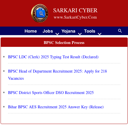
Skip
SARKARI CYBER
to
www.SarkariCyber.Com
content
Searc
Home
Jobs
Yojana
Tools
BPSC Selection Process
BPSC LDC (Clerk) 2025 Typing Test Result (Declared)
BPSC Head of Department Recruitment 2025: Apply for 218
Vacancies
BPSC District Sports Officer DSO Recruitment 2025
Bihar BPSC AES Recruitment 2025 Answer Key (Release)