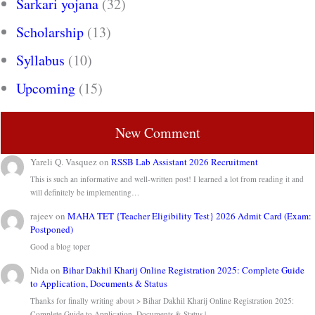
Sarkari yojana
(32)
Scholarship
(13)
Syllabus
(10)
Upcoming
(15)
New Comment
Yareli Q. Vasquez
on
RSSB Lab Assistant 2026 Recruitment
This is such an informative and well-written post! I learned a lot from reading it and
will definitely be implementing…
rajeev
on
MAHA TET {Teacher Eligibility Test} 2026 Admit Card (Exam:
Postponed)
Good a blog toper
Nida
on
Bihar Dakhil Kharij Online Registration 2025: Complete Guide
to Application, Documents & Status
Thanks for finally writing about > Bihar Dakhil Kharij Online Registration 2025:
Complete Guide to Application, Documents & Status |…